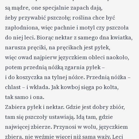
są mądre, one specjalnie zapach dają,
żeby przywabić pszczołę; roślina chce być
zapłodniona, więc pachnie i motyl czy pszczoła
do niej leci. Biorąc nektar z samego dna kwiatka,
narusza pręciki, na pręcikach jest pyłek,
więc owad najpierw języczkiem obleci naokoło,
potem przednią nóżką zgarnia pyłek –
i do koszyczka na tylnej nóżce. Przednią nóżka –
chlast – i wkłada. Jak kowboj sięga po kolta,
tak samo i ona.
Zabiera pyłek i nektar. Gdzie jest dobry zbiór,
tam się pszczoły ustawiają. Idą tam, gdzie
najwięcej zbierze. Przynosi w wolu, języczkiem
zbiera, nie weźmie więcej niż sama waży. Leci