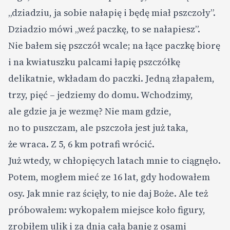
„dziadziu, ja sobie nałapię i będę miał pszczoły”.
Dziadzio mówi „weź paczkę, to se nałapiesz”.
Nie bałem się pszczół wcale; na łące paczkę biorę
i na kwiatuszku palcami łapię pszczółkę
delikatnie, wkładam do paczki. Jedną złapałem,
trzy, pięć – jedziemy do domu. Wchodzimy,
ale gdzie ja je wezmę? Nie mam gdzie,
no to puszczam, ale pszczoła jest już taka,
że wraca. Z 5, 6 km potrafi wrócić.
Już wtedy, w chłopięcych latach mnie to ciągnęło.
Potem, mogłem mieć ze 16 lat, gdy hodowałem
osy. Jak mnie raz ścięły, to nie daj Boże. Ale też
próbowałem: wykopałem miejsce koło figury,
zrobiłem ulik i za dnia całą banię z osami