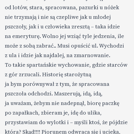
od lotów, stara, spracowana, pazurki u nóżek
nie trzymają i nie są czepliwe jak u młodej
pszczoły, jak i u człowieka zresztą – taka idzie
na emeryturę. Wolno jej wziąć tyle jedzenia, ile
może z sobą zabrać.. Musi opuścić ul. Wychodzi
z ula i idzie jak najdalej, na zmarnowanie.
To takie spartańskie wychowanie, gdzie starców
z gór zrzucali. Historię starożytną
ja bym porównywał z tym, że spracowana
pszczoła odchodzi. Maszerują, idą, idą,
ja uważam, żebym nie nadepnął, biorę paczkę
po zapałkach, zbieram je, idę do ulika,
przystawiam do wylotki i – myśli ktoś, że pójdzie
która? Skąd!!!! Piorunem odwraca się i ucieka,