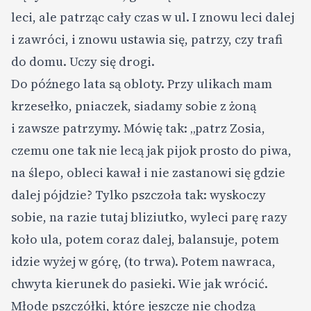
leci, ale patrząc cały czas w ul. I znowu leci dalej
i zawróci, i znowu ustawia się, patrzy, czy trafi
do domu. Uczy się drogi.
Do późnego lata są obloty. Przy ulikach mam
krzesełko, pniaczek, siadamy sobie z żoną
i zawsze patrzymy. Mówię tak: „patrz Zosia,
czemu one tak nie lecą jak pijok prosto do piwa,
na ślepo, obleci kawał i nie zastanowi się gdzie
dalej pójdzie? Tylko pszczoła tak: wyskoczy
sobie, na razie tutaj bliziutko, wyleci parę razy
koło ula, potem coraz dalej, balansuje, potem
idzie wyżej w górę, (to trwa). Potem nawraca,
chwyta kierunek do pasieki. Wie jak wrócić.
Młode pszczółki, które jeszcze nie chodzą