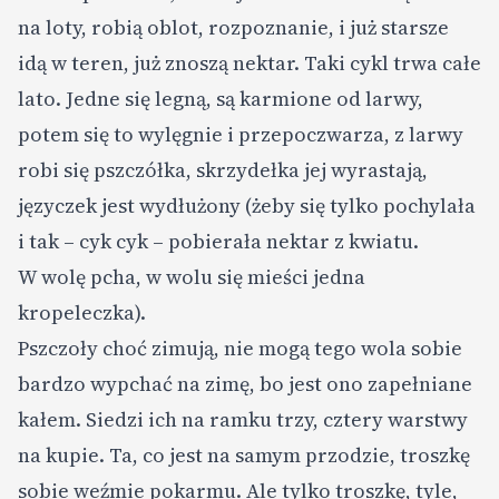
na loty, robią oblot, rozpoznanie, i już starsze
idą w teren, już znoszą nektar. Taki cykl trwa całe
lato. Jedne się legną, są karmione od larwy,
potem się to wylęgnie i przepoczwarza, z larwy
robi się pszczółka, skrzydełka jej wyrastają,
języczek jest wydłużony (żeby się tylko pochylała
i tak – cyk cyk – pobierała nektar z kwiatu.
W wolę pcha, w wolu się mieści jedna
kropeleczka).
Pszczoły choć zimują, nie mogą tego wola sobie
bardzo wypchać na zimę, bo jest ono zapełniane
kałem. Siedzi ich na ramku trzy, cztery warstwy
na kupie. Ta, co jest na samym przodzie, troszkę
sobie weźmie pokarmu. Ale tylko troszkę, tyle,