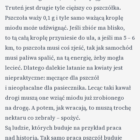
Truteń jest drugie tyle cięższy co pszczółka.
Pszczoła waży 0,1 g i tyle samo ważącą kroplę
miodu może udźwignąć. Jeśli zbiór ma blisko,
to tą całą kroplę przyniesie do ula, a jeśli ma 5 – 6
km, to pszczoła musi coś zjeść, tak jak samochód
musi paliwa spalić, na tą energię, żeby mogła
lecieć. Dlatego dalekie latanie na kwiaty jest
niepraktyczne: męczące dla pszczół
i nieopłacalne dla pasiecznika. Lecąc taki kawał
drogi muszą one wziąć miodu już zrobionego
na drogę. A potem, jak wracają, to muszą trochę
nektaru co zebrały – spożyć.
Są ludzie, których buduje na przykład praca
nad historią. Tak samo praca pszczół buduje