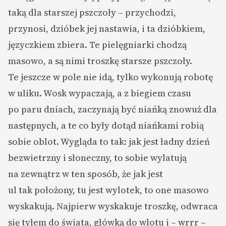
taką dla starszej pszczoły – przychodzi,
przynosi, dzióbek jej nastawia, i ta dzióbkiem,
języczkiem zbiera. Te pielęgniarki chodzą
masowo, a są nimi troszkę starsze pszczoły.
Te jeszcze w pole nie idą, tylko wykonują robotę
w uliku. Wosk wypaczają, a z biegiem czasu
po paru dniach, zaczynają być niańką znowuż dla
następnych, a te co były dotąd niańkami robią
sobie oblot. Wygląda to tak: jak jest ładny dzień
bezwietrzny i słoneczny, to sobie wylatują
na zewnątrz w ten sposób, że jak jest
ul tak położony, tu jest wylotek, to one masowo
wyskakują. Najpierw wyskakuje troszkę, odwraca
się tyłem do świata, główką do wlotu i – wrrr –