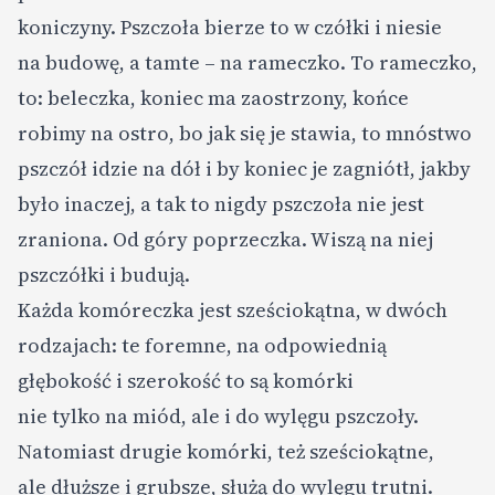
koniczyny. Pszczoła bierze to w czółki i niesie
na budowę, a tamte – na rameczko. To rameczko,
to: beleczka, koniec ma zaostrzony, końce
robimy na ostro, bo jak się je stawia, to mnóstwo
pszczół idzie na dół i by koniec je zagniótł, jakby
było inaczej, a tak to nigdy pszczoła nie jest
zraniona. Od góry poprzeczka. Wiszą na niej
pszczółki i budują.
Każda komóreczka jest sześciokątna, w dwóch
rodzajach: te foremne, na odpowiednią
głębokość i szerokość to są komórki
nie tylko na miód, ale i do wylęgu pszczoły.
Natomiast drugie komórki, też sześciokątne,
ale dłuższe i grubsze, służą do wylęgu trutni.