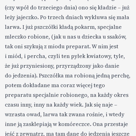
(czy wpół do trzeciego dnia) ono się kładzie – już
leży jajeczko. Po trzech dniach wykluwa się mała
larwa. I już pszczółki kładą pokarm, specjalne
mleczko robione, (jak u nas u dziecka u ssaków,
tak oni szykują z miodu preparat. W nim jest
i miód, i percha, czyli ten pyłek kwiatowy, tyle,
że już przyniesiony, przyrządzony jako danie
do jedzenia). Pszczółka ma robioną jedną perchę,
potem dokładane ma coraz więcej tego
preparatu specjalnie robionego, na każdy okres
czasu inny, inny na każdy wiek. Jak się naje –
wzrasta owad, larwa tak zwana rośnie, i wtedy
inne ją zasklepiają w komóreczce. Ona przestaje
jeść z zewnątrz, ma tam dane do jedzenia jeszcze