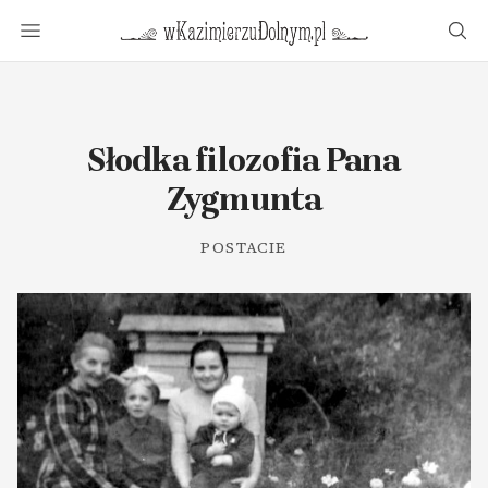
w Kazimierzu Dolnym.pl
Menu
Wys
Słodka filozofia Pana
Zygmunta
POSTACIE