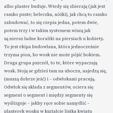
albo plaster buduje. Wtedy się zbierają (jak jest
ramko puste; beleczka, nóżki), jak chcą to ramko
zabudować, to się czepia jedna, potem dwie,
potem trzy i w takim systemem wiszą jak
są nieraz ładne koraliki na piersiach u kobiety.
To jest ekipa budowlana, która jednocześnie
trzyma pion, bo wosk nie może pójść bokiem.
Druga grupa pszczół, to te, które wypaczają
wosk. Stoją se gdzieś tam na uboczu, najedzą się,
(muszą dobrze jeść) i – odwłokami pracują.
Odwłok się składa z segmentów, ociera się
segment o segment i między segmenty się
wyślizguje – jakby ręce sobie namydlić –
plasterek wosku w kształcie listka kwiatu