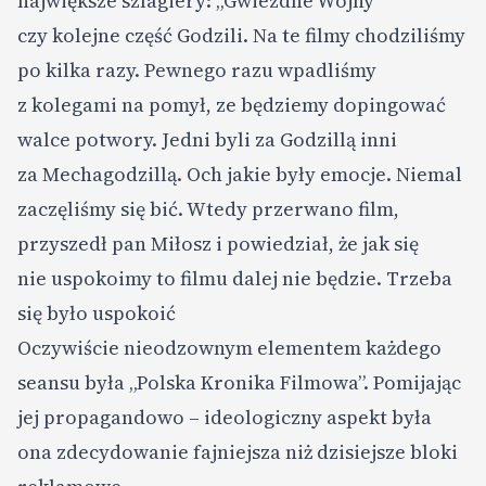
największe szlagiery: „Gwiezdne Wojny”
czy kolejne część Godzili. Na te filmy chodziliśmy
po kilka razy. Pewnego razu wpadliśmy
z kolegami na pomył, ze będziemy dopingować
walce potwory. Jedni byli za Godzillą inni
za Mechagodzillą. Och jakie były emocje. Niemal
zaczęliśmy się bić. Wtedy przerwano film,
przyszedł pan Miłosz i powiedział, że jak się
nie uspokoimy to filmu dalej nie będzie. Trzeba
się było uspokoić
Oczywiście nieodzownym elementem każdego
seansu była „Polska Kronika Filmowa”. Pomijając
jej propagandowo – ideologiczny aspekt była
ona zdecydowanie fajniejsza niż dzisiejsze bloki