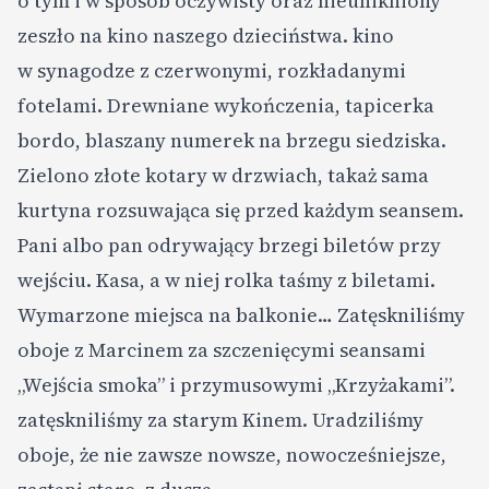
o tym i w sposób oczywisty oraz nieunikniony
zeszło na kino naszego dzieciństwa. kino
w synagodze z czerwonymi, rozkładanymi
fotelami. Drewniane wykończenia, tapicerka
bordo, blaszany numerek na brzegu siedziska.
Zielono złote kotary w drzwiach, takaż sama
kurtyna rozsuwająca się przed każdym seansem.
Pani albo pan odrywający brzegi biletów przy
wejściu. Kasa, a w niej rolka taśmy z biletami.
Wymarzone miejsca na balkonie… Zatęskniliśmy
oboje z Marcinem za szczenięcymi seansami
„Wejścia smoka” i przymusowymi „Krzyżakami”.
zatęskniliśmy za starym Kinem. Uradziliśmy
oboje, że nie zawsze nowsze, nowocześniejsze,